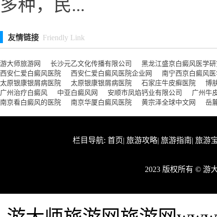
多种，民...
友情链接
Friendly Link
游大师旅游网
长沙元乙文化传播有限公司
黑龙江盛京白癜风医学研
西安仁爱白癜风医院
西安仁爱白癜风医院企业网
南宁西京白癜风医
太原银康银屑病医院
太原银康银屑病医院
石家庄牛皮癣医院
博
广州治疗白癜风
中亚白癜风网
安顺市凤焰钙业有限公司
广州牛
南京看白癜风的医院
南京华厦白癜风医院
黄宗泽全球中文网
岳
栏目导航:
首页
|
旅游攻略
|
旅游指南
|
旅游
2023 版权所有 ©
游大师旅游网旅游网www.y